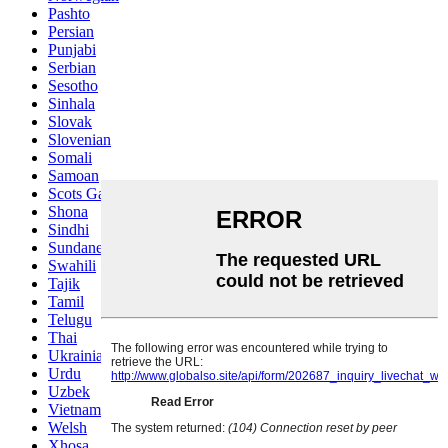
Pashto
Persian
Punjabi
Serbian
Sesotho
Sinhala
Slovak
Slovenian
Somali
Samoan
Scots Gaelic
Shona
Sindhi
Sundanese
Swahili
Tajik
Tamil
Telugu
Thai
Ukrainian
Urdu
Uzbek
Vietnamese
Welsh
Xhosa