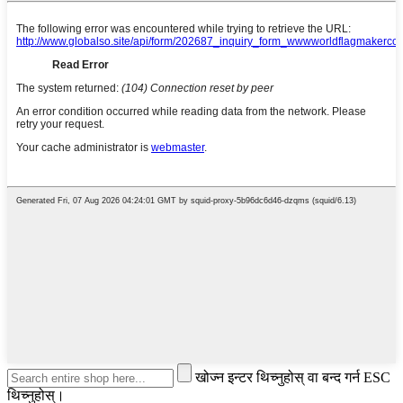
खोज्न इन्टर थिच्नुहोस् वा बन्द गर्न ESC
थिच्नुहोस्।