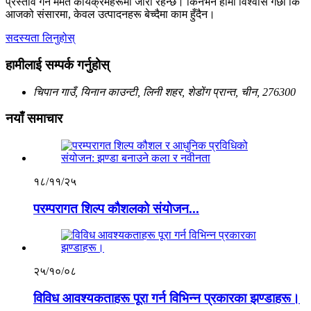
प्रस्ताव गर्ने मर्मत कार्यक्रमहरूमा जारी रहन्छ। किनभने हामी विश्वास गर्छौं कि
आजको संसारमा, केवल उत्पादनहरू बेच्दैमा काम हुँदैन।
सदस्यता लिनुहोस्
हामीलाई सम्पर्क गर्नुहोस्
चिपान गाउँ, यिनान काउन्टी, लिनी शहर, शेडोंग प्रान्त, चीन, 276300
नयाँ समाचार
१८/११/२५
परम्परागत शिल्प कौशलको संयोजन...
२५/१०/०८
विविध आवश्यकताहरू पूरा गर्न विभिन्न प्रकारका झण्डाहरू।