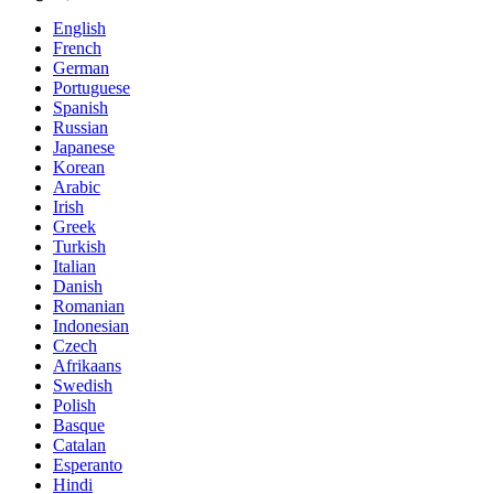
English
French
German
Portuguese
Spanish
Russian
Japanese
Korean
Arabic
Irish
Greek
Turkish
Italian
Danish
Romanian
Indonesian
Czech
Afrikaans
Swedish
Polish
Basque
Catalan
Esperanto
Hindi