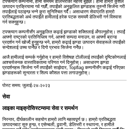
टपफ्ल्याग कम्पनीमा, हामी समयमै डेलिभरीको महत्त्व बुझ्छौं। हामी हाम्रो कुशल
उत्पादन प्रक्रियामा गर्व गर्छौं, तपाईंको अनुकूलित झण्डाहरू तुरुन्तै सिर्जना गरी
तपाईंलाई पठाइन्छ भन्ने कुरा सुनिश्चित गर्दै। असाधारण सेवाप्रति हाम्रो
प्रतिबद्धताको अर्थ तपाईंले हामीलाई हरेक पटक समयमै डेलिभरी गर्न विश्वास
गर्न सक्नुहुन्छ।
टपफ्ल्याग कम्पनीसँग अनुकूलित कढ़ाई झण्डाको शक्तिलाई अँगाल्नुहोस्। तपाईं
आफ्नो राष्ट्रको प्रतिनिधित्व गर्न, आफ्नो सम्पदा मनाउन, वा आफ्नो ब्रान्ड
प्रदर्शन गर्न खोज्दै हुनुहुन्छ भने, हाम्रो कढ़ाई झण्डा उत्पादन सेवाहरूले तपाईंको
सन्देशलाई उच्च पार्नेछ र दिगो प्रभाव सिर्जना गर्नेछ।
आजै हामीलाई सम्पर्क गर्नुहोस् र हाम्रो विशेषज्ञ टोलीलाई तपाईंको दृष्टिकोणलाई
आश्चर्यजनक वास्तविकतामा परिणत गर्न दिनुहोस्। असाधारण झण्डा
प्रदर्शनहरू सिर्जना गर्ने तपाईंको साझेदार, Topflag कम्पनीसँग कढ़ाई गरिएका
झण्डाहरूको सुन्दरता र शिल्प कौशल पत्ता लगाउनुहोस्।
पोस्ट समय: जुलाई-२४-२०२३
सेवा
लाइका माइक्रोसिस्टम्समा सेवा र समर्थन
निरन्तर, दीर्घकालीन सहयोग हाम्रो लागि महत्वपूर्ण छ। हाम्रो प्रतिबद्धता
उत्पादनबाट सुरु हुन्छ, र एसेम्बली, ढुवानी, डेलिभरी र स्थापना, र हामीले