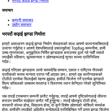
भरपर्दो कढ़ाई झण्डा निर्माता
समाचार
कम्पनी समाचार
उद्योग समाचार
भरपर्दो कढ़ाई झण्डा निर्माता
हाम्रो असाधारण कढ़ाई झण्डा निर्माण सेवाहरूको साथ आफ्नो कल्पनाशक्तिलाई
उजागर गर्नुहोस् र आफ्नो देशभक्तिलाई उचाल्नुहोस्! Topflag कम्पनीमा, हामी
उच्च-गुणस्तरका, अनुकूलित-निर्मित झण्डाहरू बनाउनमा ठूलो गर्व गर्छौं जसले
तपाईंको पहिचान, मूल्यमान्यता र उद्देश्यहरूलाई सुन्दर रूपमा प्रतिनिधित्व
गर्दछ।
कढ़ाई गरिएका झण्डाहरू लामो समयदेखि सम्मान, एकता र राष्ट्रिय गौरवको
प्रतीकको रूपमा मान्यता प्राप्त गर्दै आएका छन्। हाम्रो दक्ष कारीगरहरूको
टोलीले प्रत्येक सिलाईको महत्त्व बुझ्दछ, हामीले सिर्जना गर्ने प्रत्येक झण्डाले
शिल्प कौशलको उच्चतम मापदण्ड र विवरणमा ध्यान केन्द्रित गरेको सुनिश्चित
गर्दछ।
जब तपाईं टपफ्ल्याग कम्पनी छनौट गर्नुहुन्छ, तपाईं आफ्नो दृष्टिकोणलाई जीवन्त
बनाउन समर्पित साझेदार छनौट गर्दै हुनुहुन्छ। तपाईं खेलकुद टोली होस्,
सरकारी संस्था होस्, विद्यालय होस्, वा कुनै विशेष उद्देश्यको जोशिलो समर्थक
होस्, हामीसँग तपाईंको अद्वितीय सन्देशलाई प्रतिबिम्बित गर्ने उत्तम झण्डा सिर्जना