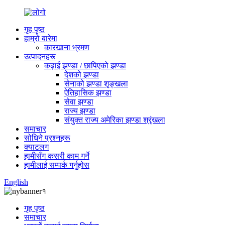
गृह पृष्ठ
हाम्रो बारेमा
कारखाना भ्रमण
उत्पादनहरू
कढ़ाई झण्डा / छापिएको झण्डा
देशको झण्डा
सेनाको झण्डा शृङ्खला
ऐतिहासिक झण्डा
सेवा झण्डा
राज्य झण्डा
संयुक्त राज्य अमेरिका झण्डा श्रृंखला
समाचार
सोधिने प्रश्नहरू
क्याटलग
हामीसँग कसरी काम गर्ने
हामीलाई सम्पर्क गर्नुहोस
English
गृह पृष्ठ
समाचार