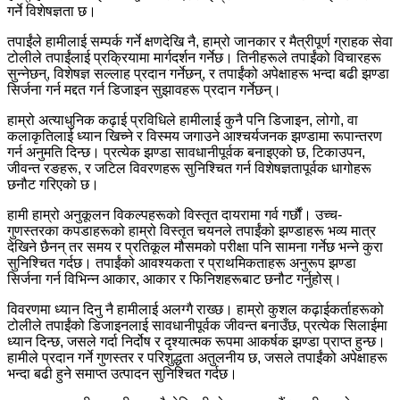
गर्ने विशेषज्ञता छ।
तपाईंले हामीलाई सम्पर्क गर्ने क्षणदेखि नै, हाम्रो जानकार र मैत्रीपूर्ण ग्राहक सेवा
टोलीले तपाईंलाई प्रक्रियामा मार्गदर्शन गर्नेछ। तिनीहरूले तपाईंको विचारहरू
सुन्नेछन्, विशेषज्ञ सल्लाह प्रदान गर्नेछन्, र तपाईंको अपेक्षाहरू भन्दा बढी झण्डा
सिर्जना गर्न मद्दत गर्न डिजाइन सुझावहरू प्रदान गर्नेछन्।
हाम्रो अत्याधुनिक कढ़ाई प्रविधिले हामीलाई कुनै पनि डिजाइन, लोगो, वा
कलाकृतिलाई ध्यान खिच्ने र विस्मय जगाउने आश्चर्यजनक झण्डामा रूपान्तरण
गर्न अनुमति दिन्छ। प्रत्येक झण्डा सावधानीपूर्वक बनाइएको छ, टिकाउपन,
जीवन्त रङहरू, र जटिल विवरणहरू सुनिश्चित गर्न विशेषज्ञतापूर्वक धागोहरू
छनौट गरिएको छ।
हामी हाम्रो अनुकूलन विकल्पहरूको विस्तृत दायरामा गर्व गर्छौं। उच्च-
गुणस्तरका कपडाहरूको हाम्रो विस्तृत चयनले तपाईंको झण्डाहरू भव्य मात्र
देखिने छैनन् तर समय र प्रतिकूल मौसमको परीक्षा पनि सामना गर्नेछ भन्ने कुरा
सुनिश्चित गर्दछ। तपाईंको आवश्यकता र प्राथमिकताहरू अनुरूप झण्डा
सिर्जना गर्न विभिन्न आकार, आकार र फिनिशहरूबाट छनौट गर्नुहोस्।
विवरणमा ध्यान दिनु नै हामीलाई अलग्गै राख्छ। हाम्रो कुशल कढ़ाईकर्ताहरूको
टोलीले तपाईंको डिजाइनलाई सावधानीपूर्वक जीवन्त बनाउँछ, प्रत्येक सिलाईमा
ध्यान दिन्छ, जसले गर्दा निर्दोष र दृश्यात्मक रूपमा आकर्षक झण्डा प्राप्त हुन्छ।
हामीले प्रदान गर्ने गुणस्तर र परिशुद्धता अतुलनीय छ, जसले तपाईंको अपेक्षाहरू
भन्दा बढी हुने समाप्त उत्पादन सुनिश्चित गर्दछ।